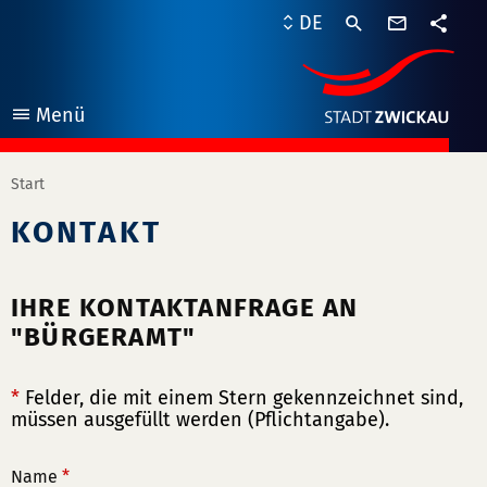
Kontaktf
DE
Teile
Menü
öffnen
Start
KONTAKT
IHRE KONTAKTANFRAGE AN
"BÜRGERAMT"
*
Felder, die mit einem Stern gekennzeichnet sind,
müssen ausgefüllt werden (Pflichtangabe).
Name
*