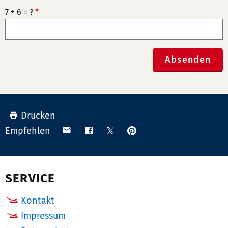
7 + 6 = ?
*
Absenden
Drucken
Anpinnen
Teilen
Teilen
Teilen
Empfehlen
auf
via
auf
auf
Pinterest
Email
Facebook
X
(Twitter)
SERVICE
Kontakt
Impressum