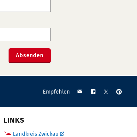
Absenden
Anpinn
Teilen
Teilen
Teilen
Empfehlen
auf
via
auf
auf
Pinteres
Email
Facebook
X
(Twitter)
LINKS
Landkreis Zwickau