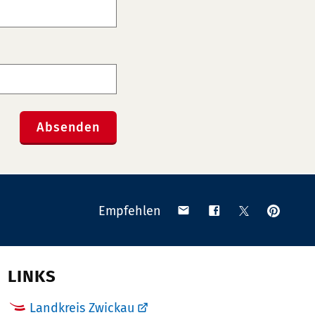
Absenden
Anpinn
Teilen
Teilen
Teilen
Empfehlen
auf
via
auf
auf
Pinteres
Email
Facebook
X
(Twitter)
LINKS
Landkreis Zwickau