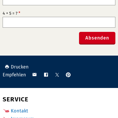
4 + 5 = ?
*
Absenden
Drucken
Anpinnen
Teilen
Teilen
Teilen
Empfehlen
auf
via
auf
auf
Pinterest
Email
Facebook
X
(Twitter)
SERVICE
Kontakt