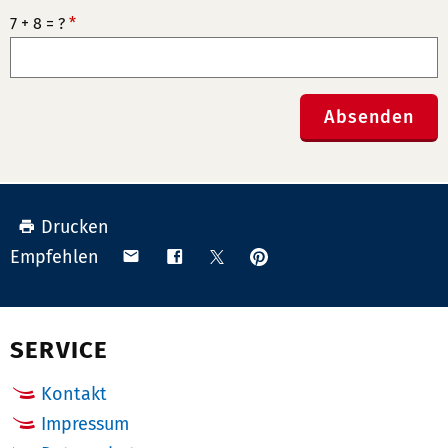
7 + 8 = ?
*
Absenden
Drucken
Anpinnen
Teilen
Teilen
Teilen
Empfehlen
auf
via
auf
auf
Pinterest
Email
Facebook
X
(Twitter)
SERVICE
Kontakt
Impressum