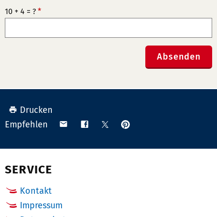
10 + 4 = ?
*
Absenden
Drucken
Anpinnen
Teilen
Teilen
Teilen
Empfehlen
auf
via
auf
auf
Pinterest
Email
Facebook
X
(Twitter)
SERVICE
Kontakt
Impressum