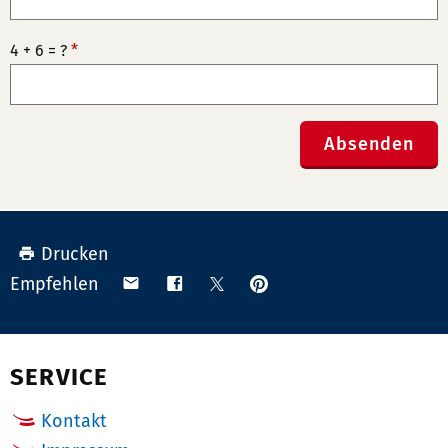
4 + 6 = ?
*
Absenden
Drucken
Anpinnen
Teilen
Teilen
Teilen
Empfehlen
auf
via
auf
auf
Pinterest
Email
Facebook
X
(Twitter)
SERVICE
Kontakt