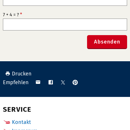
7 + 4 = ?
*
Absenden
Drucken
Anpinnen
Teilen
Teilen
Teilen
Empfehlen
auf
via
auf
auf
Pinterest
Email
Facebook
X
(Twitter)
SERVICE
Kontakt