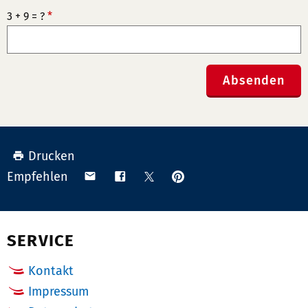
3 + 9 = ?
*
Absenden
Drucken
Anpinnen
Teilen
Teilen
Teilen
Empfehlen
auf
via
auf
auf
Pinterest
Email
Facebook
X
(Twitter)
SERVICE
Kontakt
Impressum