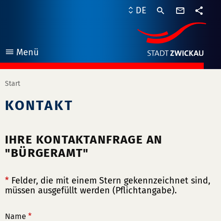
Kontaktf
DE
Teile
Menü
öffnen
Start
KONTAKT
IHRE KONTAKTANFRAGE AN
"BÜRGERAMT"
*
Felder, die mit einem Stern gekennzeichnet sind,
müssen ausgefüllt werden (Pflichtangabe).
Name
*