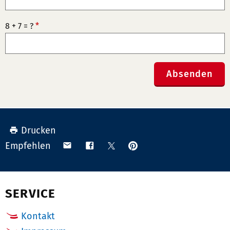
8 + 7 = ?
*
Absenden
Drucken
Anpinnen
Teilen
Teilen
Teilen
Empfehlen
auf
via
auf
auf
Pinterest
Email
Facebook
X
(Twitter)
SERVICE
Kontakt