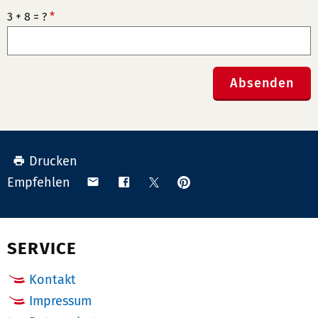
3 + 8 = ?
*
Absenden
Drucken
Anpinnen
Teilen
Teilen
Teilen
Empfehlen
auf
via
auf
auf
Pinterest
Email
Facebook
X
(Twitter)
SERVICE
Kontakt
Impressum