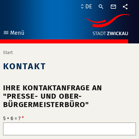
Kontaktf
DE
Teile
Menü
öffnen
Start
KONTAKT
IHRE KONTAKTANFRAGE AN
"PRESSE- UND OBER-
BÜRGERMEISTERBÜRO"
5 + 6 = ?
*