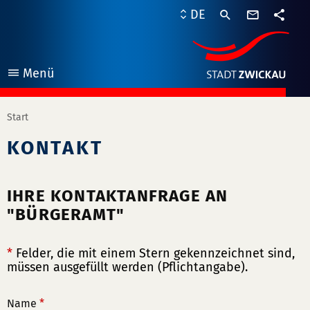
Kontaktf
DE
Teile
Menü
öffnen
Start
KONTAKT
IHRE KONTAKTANFRAGE AN
"BÜRGERAMT"
*
Felder, die mit einem Stern gekennzeichnet sind,
müssen ausgefüllt werden (Pflichtangabe).
Name
*