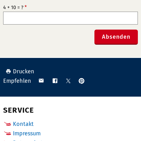
4 + 10 = ?
*
Absenden
Drucken
Anpinnen
Teilen
Teilen
Teilen
Empfehlen
auf
via
auf
auf
Pinterest
Email
Facebook
X
(Twitter)
SERVICE
Kontakt
Impressum