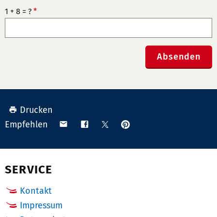
1 + 8 = ?
*
Absenden
Drucken
Anpinnen
Teilen
Teilen
Teilen
Empfehlen
auf
via
auf
auf
Pinterest
Email
Facebook
X
(Twitter)
SERVICE
Kontakt
Impressum