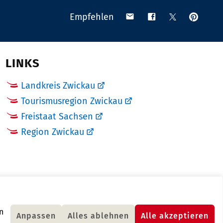
Anpinn
Teilen
Teilen
Teilen
Empfehlen
auf
via
auf
auf
Pinteres
Email
Facebook
X
(Twitter)
LINKS
Landkreis Zwickau
Tourismusregion Zwickau
Freistaat Sachsen
Region Zwickau
n
Anpassen
Alles ablehnen
Alle akzeptieren