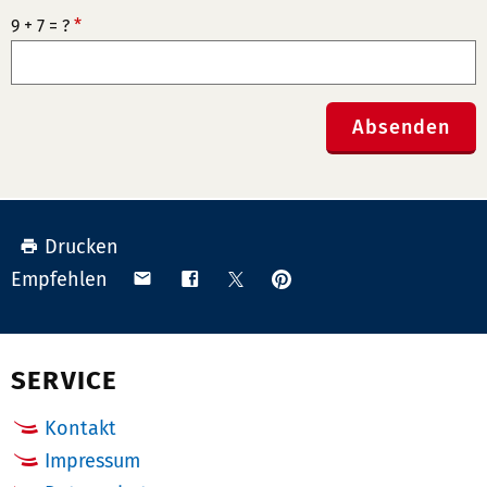
9 + 7 = ?
*
Absenden
Drucken
Anpinnen
Teilen
Teilen
Teilen
Empfehlen
auf
via
auf
auf
Pinterest
Email
Facebook
X
(Twitter)
SERVICE
Kontakt
Impressum