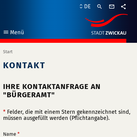
Kontaktf
DE
Teile
Menü
öffnen
Start
KONTAKT
IHRE KONTAKTANFRAGE AN
"BÜRGERAMT"
*
Felder, die mit einem Stern gekennzeichnet sind,
müssen ausgefüllt werden (Pflichtangabe).
Name
*