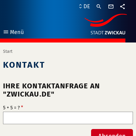
Kontaktf
DE
Teile
Menü
öffnen
Start
KONTAKT
IHRE KONTAKTANFRAGE AN
"ZWICKAU.DE"
5 + 5 = ?
*
Absenden