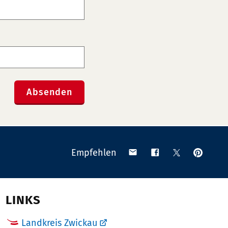
Absenden
Anpinn
Teilen
Teilen
Teilen
Empfehlen
auf
via
auf
auf
Pinteres
Email
Facebook
X
(Twitter)
LINKS
Landkreis Zwickau