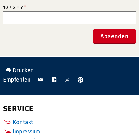
10 + 2 = ?
*
Absenden
Drucken
Anpinnen
Teilen
Teilen
Teilen
Empfehlen
auf
via
auf
auf
Pinterest
Email
Facebook
X
(Twitter)
SERVICE
Kontakt
Impressum