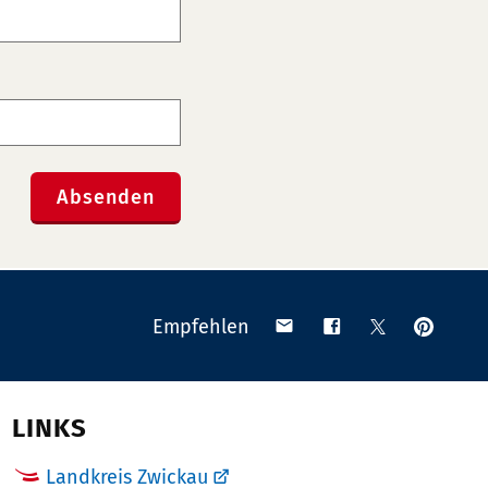
Absenden
Anpinn
Teilen
Teilen
Teilen
Empfehlen
auf
via
auf
auf
Pinteres
Email
Facebook
X
(Twitter)
LINKS
Landkreis Zwickau