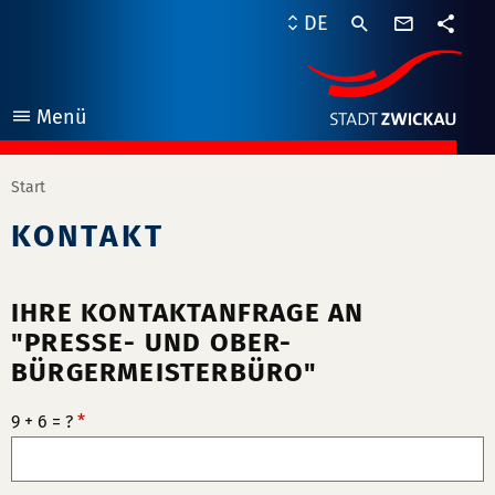
Kontaktf
DE
Teile
Menü
öffnen
Start
KONTAKT
IHRE KONTAKTANFRAGE AN
"PRESSE- UND OBER-
BÜRGERMEISTERBÜRO"
9 + 6 = ?
*