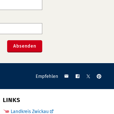
Absenden
Anpinn
Teilen
Teilen
Teilen
Empfehlen
auf
via
auf
auf
Pinteres
Email
Facebook
X
(Twitter)
LINKS
Landkreis Zwickau