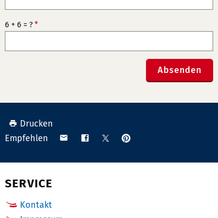
6 + 6 = ?
*
Absenden
Drucken
Anpinnen
Teilen
Teilen
Teilen
Empfehlen
auf
via
auf
auf
Pinterest
Email
Facebook
X
(Twitter)
SERVICE
Kontakt