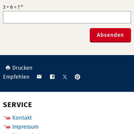
3 + 6 = ?
*
Absenden
Drucken
Anpinnen
Teilen
Teilen
Teilen
Empfehlen
auf
via
auf
auf
Pinterest
Email
Facebook
X
(Twitter)
SERVICE
Kontakt
Impressum