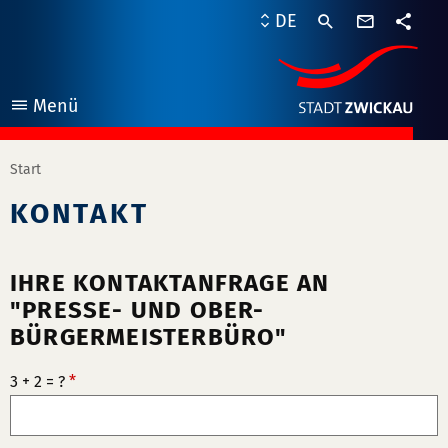
Kontaktf
DE
Teile
Menü
öffnen
Start
KONTAKT
IHRE KONTAKTANFRAGE AN
"PRESSE- UND OBER-
BÜRGERMEISTERBÜRO"
3 + 2 = ?
*