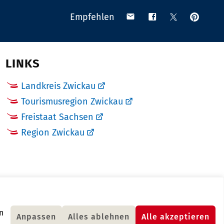
Anpinn
Teilen
Teilen
Teilen
Empfehlen
auf
via
auf
auf
Pinteres
Email
Facebook
X
(Twitter)
LINKS
Landkreis Zwickau
Tourismusregion Zwickau
Freistaat Sachsen
Region Zwickau
n
Anpassen
Alles ablehnen
Alle akzeptieren