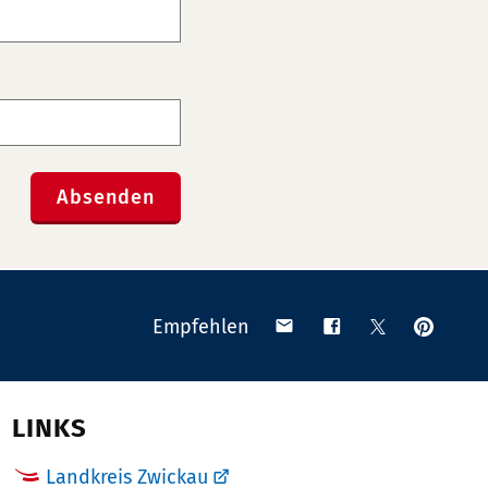
Absenden
Anpinn
Teilen
Teilen
Teilen
Empfehlen
auf
via
auf
auf
Pinteres
Email
Facebook
X
(Twitter)
LINKS
Landkreis Zwickau