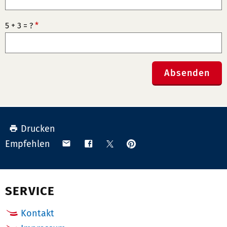
5 + 3 = ?
*
Absenden
Drucken
Anpinnen
Teilen
Teilen
Teilen
Empfehlen
auf
via
auf
auf
Pinterest
Email
Facebook
X
(Twitter)
SERVICE
Kontakt