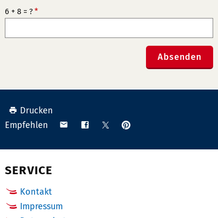
6 + 8 = ?
*
Absenden
Drucken
Anpinnen
Teilen
Teilen
Teilen
Empfehlen
auf
via
auf
auf
Pinterest
Email
Facebook
X
(Twitter)
SERVICE
Kontakt
Impressum