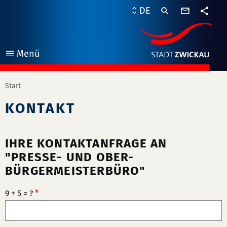
Kontaktf
DE
Teile
Menü
öffnen
Start
KONTAKT
IHRE KONTAKTANFRAGE AN
"PRESSE- UND OBER-
BÜRGERMEISTERBÜRO"
9 + 5 = ?
*