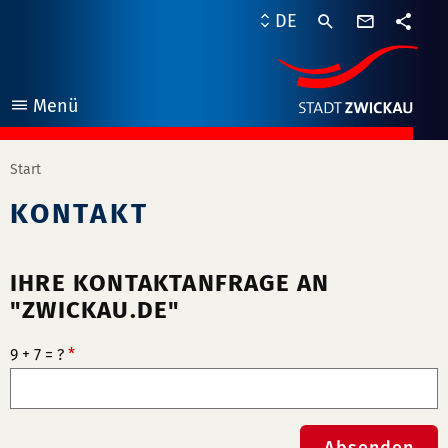
Kontaktf
DE
Teile
Menü
öffnen
Start
KONTAKT
IHRE KONTAKTANFRAGE AN
"ZWICKAU.DE"
9 + 7 = ?
*
Absenden