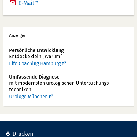
a
E-Mail *
e
x:
f
o
Werbung
n
Anzeigen
n
u
Persönliche Entwicklung
Entdecke dein „Warum“
m
Life Coaching Hamburg
m
e
Umfassende Diagnose
r:
mit modernsten uro­logischen Unter­suchungs­
techniken
Urologe München
Drucken