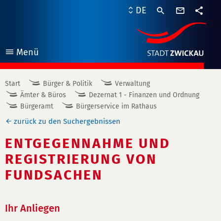
Kontaktf
DE
Teile
Menü
öffnen
Start
Bürger & Politik
Verwaltung
Ämter & Büros
Dezernat 1 - Finanzen und Ordnung
Bürgeramt
Bürgerservice im Rathaus
zurück zu den Suchergebnissen
ENTGEGENNAHME UND
REGISTRIERUNG VON
FUNDSACHEN
Ihr Anliegen