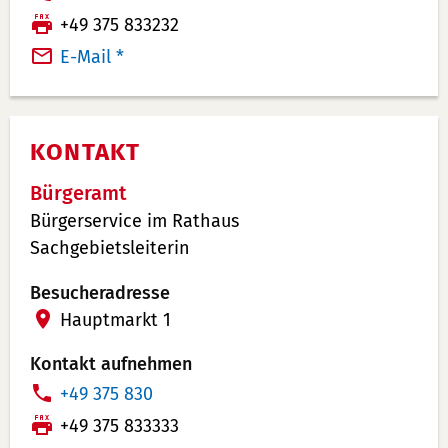
e
F
+49 375 833232
l
a
E-Mail *
e
x:
f
o
KONTAKT
n
n
Bürgeramt
u
Bürgerservice im Rathaus
m
Sachgebietsleiterin
m
e
Besucheradresse
r:
Hauptmarkt 1
Kontakt aufnehmen
T
+49 375 830
e
F
+49 375 833333
l