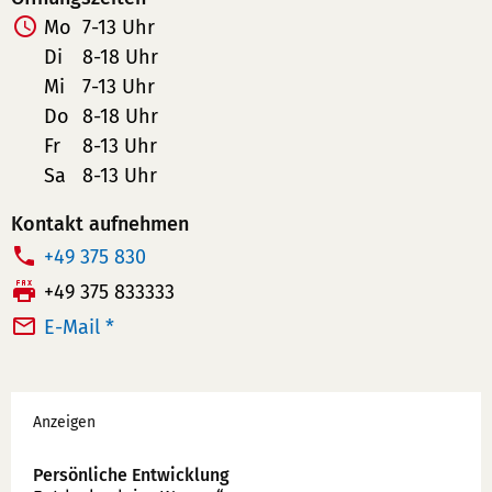
Mo
7-13 Uhr
Di
8-18 Uhr
Mi
7-13 Uhr
Do
8-18 Uhr
Fr
8-13 Uhr
Sa
8-13 Uhr
Kontakt aufnehmen
T
+49 375 830
e
F
+49 375 833333
l
a
E-Mail *
e
x:
f
Werbung
o
Anzeigen
n
n
Persönliche Entwicklung