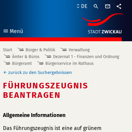
Kontaktf
DE
Teile
Menü
öffnen
Start
Bürger & Politik
Verwaltung
Ämter & Büros
Dezernat 1 - Finanzen und Ordnung
Bürgeramt
Bürgerservice im Rathaus
zurück zu den Suchergebnissen
FÜHRUNGSZEUGNIS
BEANTRAGEN
Allgemeine Informationen
Das Führungszeugnis ist eine auf grünem