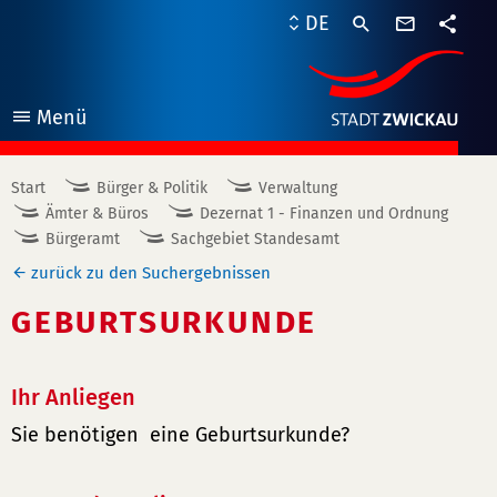
Kontaktf
DE
Teile
Menü
öffnen
Start
Bürger & Politik
Verwaltung
Ämter & Büros
Dezernat 1 - Finanzen und Ordnung
Bürgeramt
Sachgebiet Standesamt
zurück zu den Suchergebnissen
GEBURTSURKUNDE
Ihr Anliegen
Sie benötigen eine Geburtsurkunde?