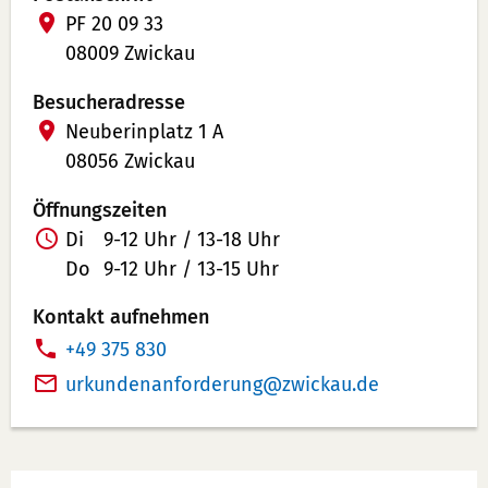
PF 20 09 33
08009 Zwickau
Besucheradresse
Neuberinplatz 1 A
08056 Zwickau
Öffnungszeiten
Di
9-12 Uhr / 13-18 Uhr
Do
9-12 Uhr / 13-15 Uhr
Kontakt aufnehmen
T
+49 375 830
e
urkundenanforderung
zwickau
de
l
e
f
Werbung