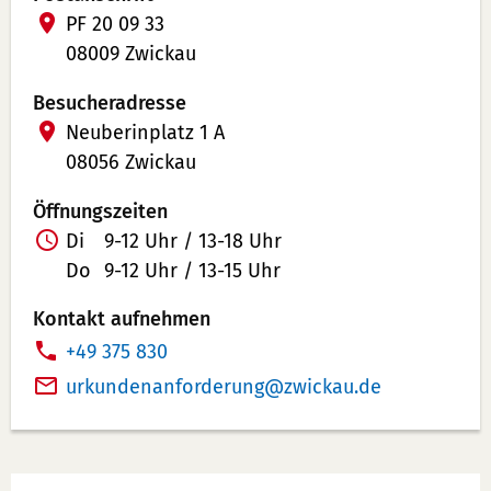
PF 20 09 33
08009 Zwickau
Besucheradresse
Neuberinplatz 1 A
08056 Zwickau
Öffnungszeiten
Di
9-12 Uhr / 13-18 Uhr
Do
9-12 Uhr / 13-15 Uhr
Kontakt aufnehmen
T
+49 375 830
e
urkundenanforderung
zwickau
de
l
e
f
Werbung