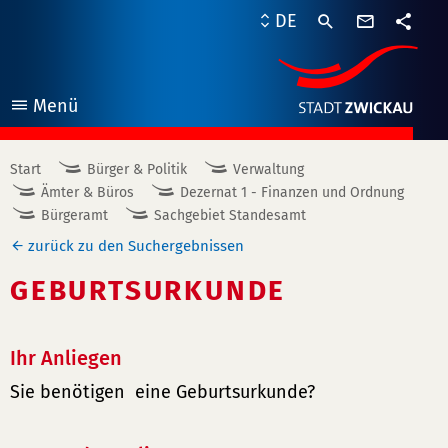
Kontaktf
DE
Teile
Menü
öffnen
Start
Bürger & Politik
Verwaltung
Ämter & Büros
Dezernat 1 - Finanzen und Ordnung
Bürgeramt
Sachgebiet Standesamt
zurück zu den Suchergebnissen
GEBURTSURKUNDE
Ihr Anliegen
Sie benötigen eine Geburtsurkunde?