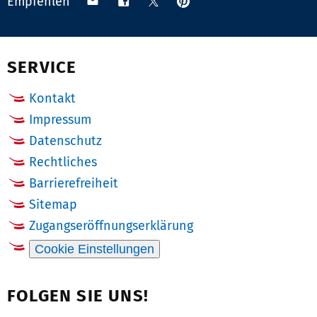
Teilen
Teilen
Teilen
Empfehlen
n
auf
via
auf
auf
r:
Pinterest
Email
Facebook
X
(Twitter)
SERVICE
Kontakt
Impressum
Datenschutz
Rechtliches
Barrierefreiheit
Sitemap
Zugangseröffnungserklärung
Cookie Einstellungen
FOLGEN SIE UNS!