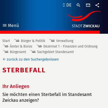
Kontaktf
DE
Teile
Menü
öffnen
Start
Bürger & Politik
Verwaltung
Ämter & Büros
Dezernat 1 - Finanzen und Ordnung
Bürgeramt
Sachgebiet Standesamt
zurück zu den Suchergebnissen
STERBEFALL
Ihr Anliegen
Sie möchten einen Sterbefall im Standesamt
Zwickau anzeigen?