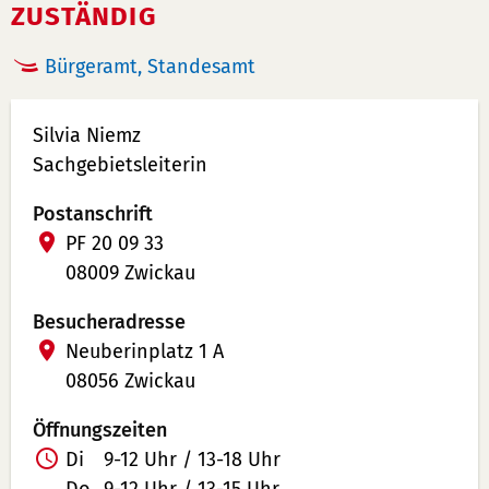
ZUSTÄNDIG
Bürgeramt, Standesamt
Silvia Niemz
Sachgebietsleiterin
Postanschrift
PF 20 09 33
08009 Zwickau
Besucheradresse
Neuberinplatz 1 A
08056 Zwickau
Öffnungszeiten
Z
Di
9-12 Uhr / 13-18 Uhr
u