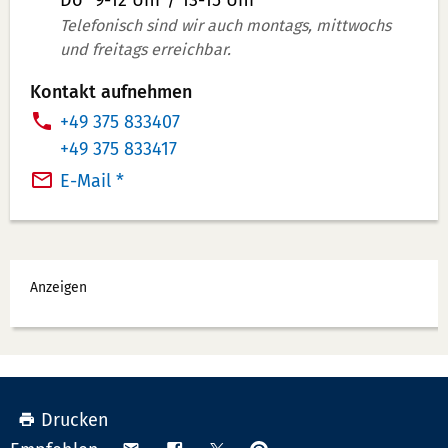
Do
9-12 Uhr / 13-15 Uhr
s
Telefonisch sind wir auch montags, mittwochs
und freitags erreichbar.
a
t
Kontakt aufnehmen
z
T
+49 375 833407
i
e
T
+49 375 833417
n
l
e
E-Mail *
f
e
l
o
f
e
r
o
f
Werbung
m
n
o
Anzeigen
a
n
n
t
u
n
i
m
u
o
m
m
n
e
m
Drucken
e
r:
e
Anpinnen