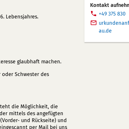
Kontakt aufneh
T
+49 375 830
6. Lebensjahres.
e
urkundenanf
l
au
de
e
f
o
n
teresse glaubhaft machen.
n
r oder Schwester des
u
m
m
e
eht die Möglichkeit, die
r:
er mittels des angefügten
 (Vorder- und Rückseite) und
 eingescannt per Mail bei uns