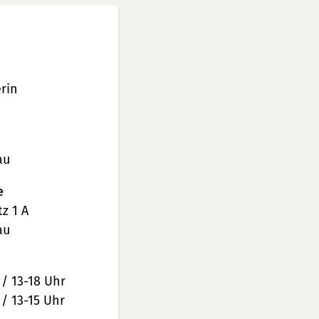
rin
au
e
z 1 A
au
 / 13-18 Uhr
 / 13-15 Uhr