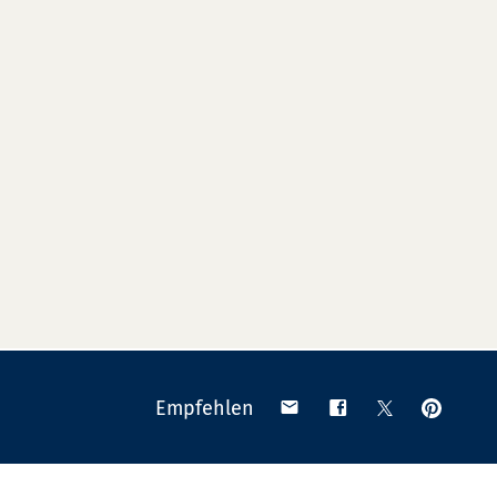
Anpinn
Teilen
Teilen
Teilen
Empfehlen
auf
via
auf
auf
Pinteres
Email
Facebook
X
(Twitter)