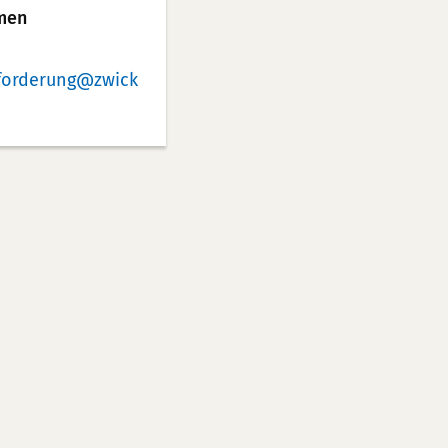
men
orderung
zwick