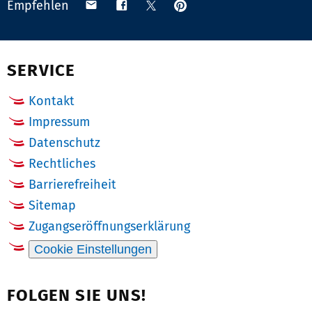
r:
e
Anpinnen
Teilen
Teilen
Teilen
Empfehlen
n
auf
via
auf
auf
r:
Pinterest
Email
Facebook
X
(Twitter)
SERVICE
Kontakt
Impressum
Datenschutz
Rechtliches
Barrierefreiheit
Sitemap
Zugangseröffnungserklärung
Cookie Einstellungen
FOLGEN SIE UNS!