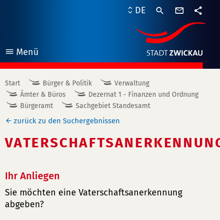
Kontaktf
DE
Teile
Menü
öffnen
Start
Bürger & Politik
Verwaltung
Ämter & Büros
Dezernat 1 - Finanzen und Ordnung
Bürgeramt
Sachgebiet Standesamt
zurück zu den Suchergebnissen
VATERSCHAFTSANERKENNUN
Ihr Anliegen
Sie möchten eine Vaterschaftsanerkennung
abgeben?