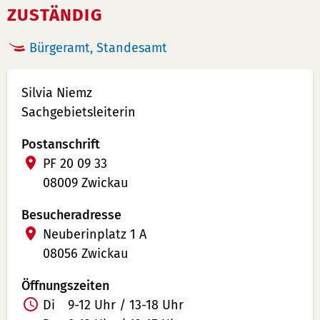
ZUSTÄNDIG
Bürgeramt, Standesamt
Silvia Niemz
Sachgebietsleiterin
Postanschrift
PF 20 09 33
08009 Zwickau
Besucheradresse
Neuberinplatz 1 A
08056 Zwickau
Öffnungszeiten
Z
Di
9-12 Uhr / 13-18 Uhr