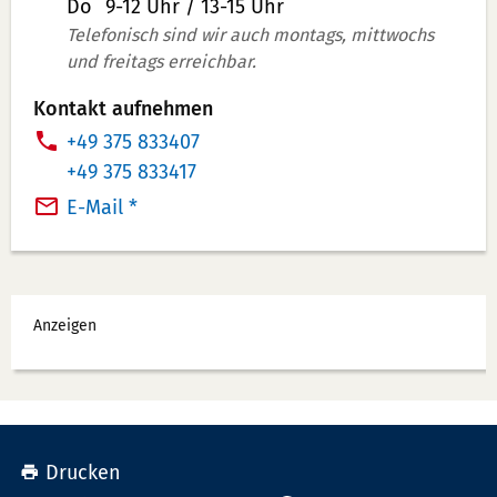
u
Do
9-12 Uhr / 13-15 Uhr
s
Telefonisch sind wir auch montags, mittwochs
und freitags erreichbar.
a
t
Kontakt aufnehmen
z
T
+49 375 833407
i
e
T
+49 375 833417
n
l
e
E-Mail *
f
e
l
o
f
e
r
o
f
Werbung
m
n
o
Anzeigen
a
n
n
t
u
n
i
m
u
o
m
m
n
e
m
Drucken
e