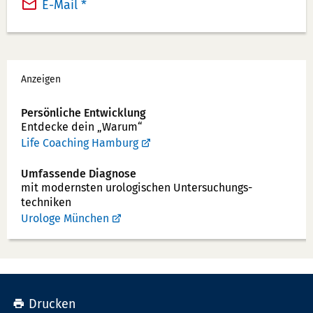
a
E-Mail *
e
x:
f
o
Werbung
n
Anzeigen
n
u
Persönliche Entwicklung
Entdecke dein „Warum“
m
Life Coaching Hamburg
m
e
Umfassende Diagnose
r:
mit modernsten uro­logischen Unter­suchungs­
techniken
Urologe München
Drucken