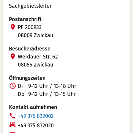
Sachgebietsleiter
Postanschrift
PF 200933
08009 Zwickau
Besucheradresse
Werdauer Str. 62
08056 Zwickau
Öffnungszeiten
Di
9-12 Uhr / 13-18 Uhr
Do
9-12 Uhr / 13-15 Uhr
Kontakt aufnehmen
T
+49 375 832002
e
F
+49 375 832020
l