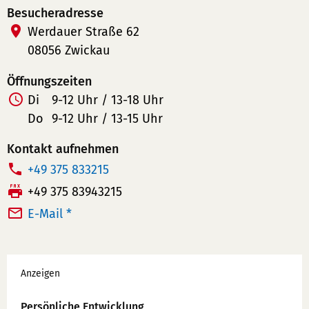
Besucheradresse
Werdauer Straße 62
08056 Zwickau
Öffnungszeiten
Di
9-12 Uhr / 13-18 Uhr
Do
9-12 Uhr / 13-15 Uhr
Kontakt aufnehmen
T
+49 375 833215
e
F
+49 375 83943215
l
a
E-Mail *
e
x:
f
Werbung
o
Anzeigen
n
n
Persönliche Entwicklung