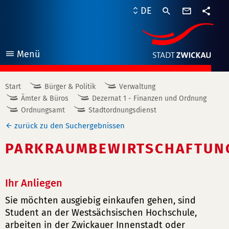
Kontaktf
DE
Teile
Menü
öffnen
Start
Bürger & Politik
Verwaltung
Ämter & Büros
Dezernat 1 - Finanzen und Ordnung
Ordnungsamt
Stadtordnungsdienst
zurück zu den Suchergebnissen
PARKRAUMBEWIRTSCHAFTUN
Ihr Anliegen
Sie möchten ausgiebig einkaufen gehen, sind
Student an der Westsächsischen Hochschule,
arbeiten in der Zwickauer Innenstadt oder