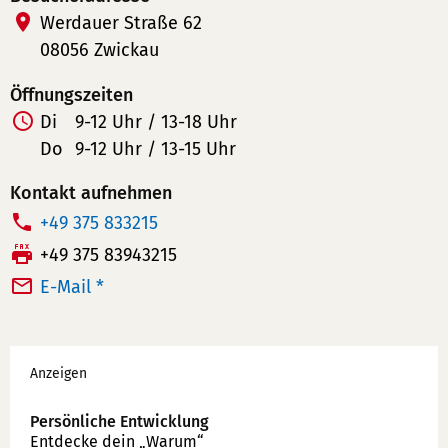
Werdauer Straße 62
08056 Zwickau
Öffnungszeiten
Di
9-12 Uhr / 13-18 Uhr
Do
9-12 Uhr / 13-15 Uhr
Kontakt aufnehmen
T
+49 375 833215
e
F
+49 375 83943215
l
a
E-Mail *
e
x:
f
Werbung
o
Anzeigen
n
n
Persönliche Entwicklung
u
Entdecke dein „Warum“