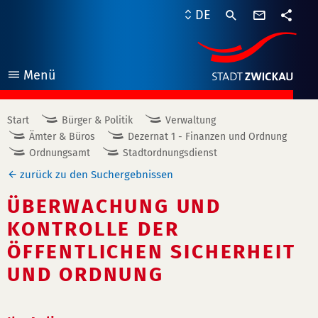
Kontaktf
DE
Teile
Menü
öffnen
Start
Bürger & Politik
Verwaltung
Ämter & Büros
Dezernat 1 - Finanzen und Ordnung
Ordnungsamt
Stadtordnungsdienst
zurück zu den Suchergebnissen
ÜBERWACHUNG UND
KONTROLLE DER
ÖFFENTLICHEN SICHERHEIT
UND ORDNUNG