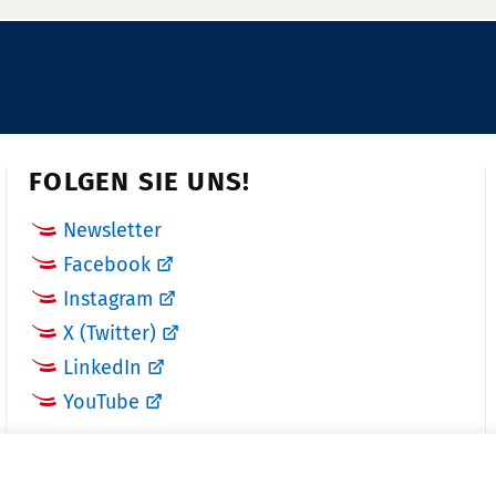
o
n
n
u
m
m
FOLGEN SIE UNS!
e
r:
Newsletter
Facebook
Instagram
X (Twitter)
LinkedIn
YouTube