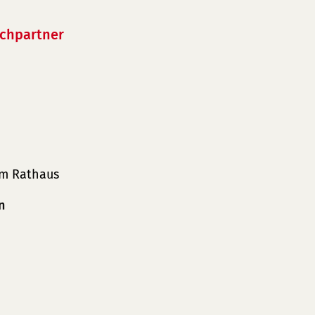
echpartner
im Rathaus
n