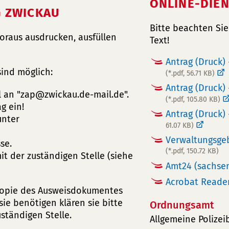
ONLINE-DIE
G ZWICKAU
Bitte beachten Sie
oraus ausdrucken, ausfüllen
Text!
Antrag (Druck) 
sind möglich:
(*.pdf, 56.71 KB)
Antrag (Druck)
 an "
zap
zwickau.de-mail
de
".
(*.pdf, 105.80 KB)
g ein!
Antrag (Druck)
unter
61.07 KB)
Verwaltungsgeb
se.
(*.pdf, 150.72 KB)
t der zuständigen Stelle (siehe
Amt24 (sachse
Acrobat Reade
 Kopie des Ausweisdokumentes
ie benötigen klären sie bitte
Ordnungsamt
ständigen Stelle.
Allgemeine Polize