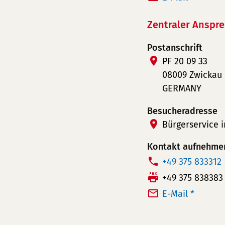
e
x:
f
Zentraler Anspr
o
n
Postanschrift
n
PF 20 09 33
u
08009 Zwickau
m
GERMANY
m
Besucheradresse
e
Bürgerservice 
r:
Kontakt aufnehme
T
+49 375 833312
e
F
+49 375 838383
l
a
E-Mail *
e
x:
f