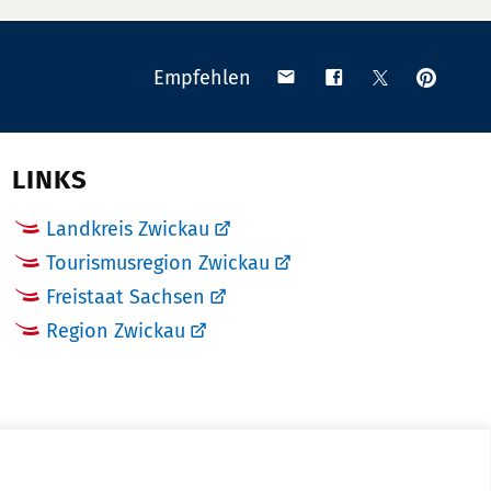
Anpinn
Teilen
Teilen
Teilen
Empfehlen
auf
via
auf
auf
Pinteres
Email
Facebook
X
(Twitter)
LINKS
Landkreis Zwickau
Tourismusregion Zwickau
Freistaat Sachsen
Region Zwickau