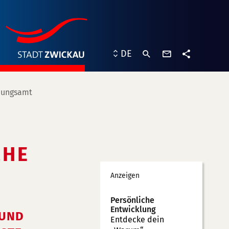
Kontaktformu
DE
Teilen
nungsamt
CHE
Werbung
Anzeigen
Persönliche
Entwicklung
 UND
Entdecke dein