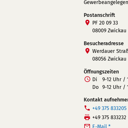
Gewerbeangelegen
Postanschrift
PF 20 09 33
08009 Zwickau
Besucheradresse
Werdauer Stra
08056 Zwickau
Öffnungszeiten
Di
9-12 Uhr / 
Do
9-12 Uhr / 
Kontakt aufnehme
T
+49 375 833205
e
F
+49 375 833232
l
a
E-Mail *