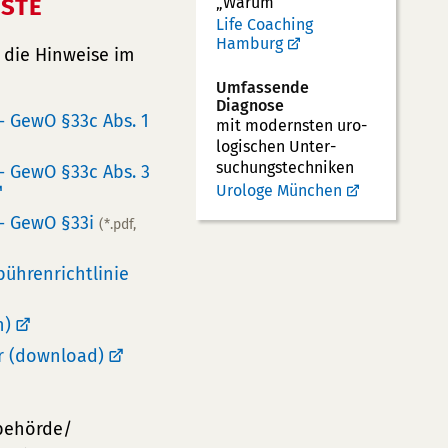
NSTE
„Warum“
Life Coaching
Hamburg
 die Hinweise im
Umfassende
Diagnose
- GewO §33c Abs. 1
mit modernsten uro­
logischen Unter­
suchungs­techniken
 - GewO §33c Abs. 3
Urologe München
 - GewO §33i
(*.pdf,
ührenrichtlinie
n)
r (download)
ibehörde/