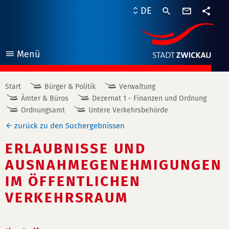
Kontaktf
DE
Teile
Menü
öffnen
Start
Bürger & Politik
Verwaltung
Ämter & Büros
Dezernat 1 - Finanzen und Ordnung
Ordnungsamt
Untere Verkehrsbehörde
zurück zu den Suchergebnissen
ERLAUBNISSE UND
AUSNAHMEGENEHMIGUNGEN
IM ÖFFENTLICHEN
VERKEHRSRAUM