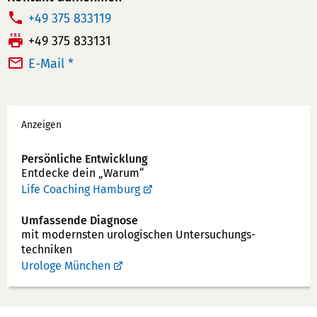
T
+49 375 833119
e
F
+49 375 833131
l
a
E-Mail *
e
x:
f
Werbung
o
Anzeigen
n
n
Persönliche Entwicklung
u
Entdecke dein „Warum“
m
Life Coaching Hamburg
m
Umfassende Diagnose
e
mit modernsten uro­logischen Unter­suchungs­
r:
techniken
Urologe München