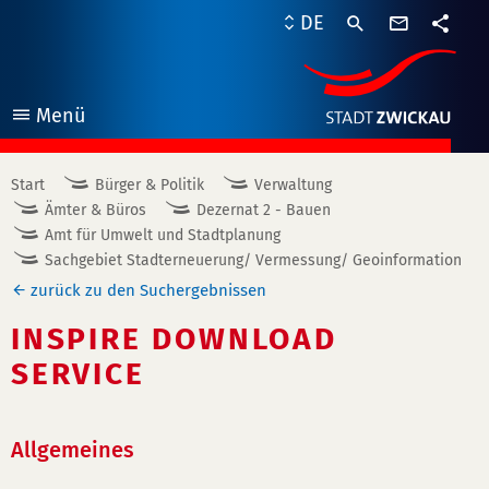
Kontaktf
DE
Teile
Menü
öffnen
Start
Bürger & Politik
Verwaltung
Ämter & Büros
Dezernat 2 - Bauen
Amt für Umwelt und Stadtplanung
Sachgebiet Stadterneuerung/ Vermessung/ Geoinformation
zurück zu den Suchergebnissen
INSPIRE DOWNLOAD
SERVICE
Allgemeines