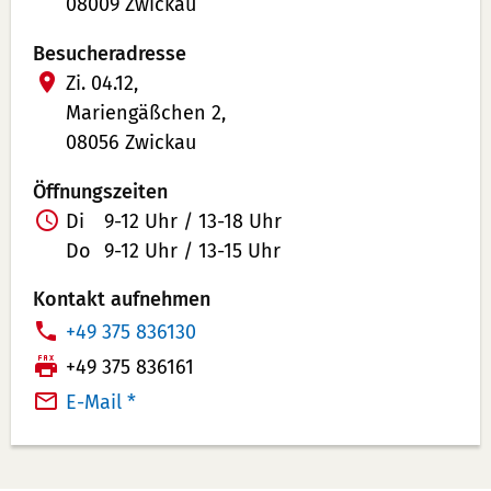
08009 Zwickau
Besucheradresse
Zi. 04.12,
Mariengäßchen 2,
08056 Zwickau
Öffnungszeiten
Di
9-12 Uhr / 13-18 Uhr
Do
9-12 Uhr / 13-15 Uhr
Kontakt aufnehmen
T
+49 375 836130
e
F
+49 375 836161
l
a
E-Mail *
e
x:
f
o