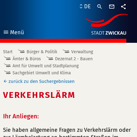
Kontaktf
DE
Teile
Menü
öffnen
Start
Bürger & Politik
Verwaltung
Ämter & Büros
Dezernat 2 - Bauen
Amt für Umwelt und Stadtplanung
Sachgebiet Umwelt und Klima
zurück zu den Suchergebnissen
VERKEHRSLÄRM
Ihr Anliegen:
Sie haben allgemeine Fragen zu Verkehrslärm oder