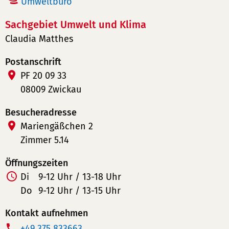
Umweltbüro
Sachgebiet Umwelt und Klima
Claudia Matthes
Postanschrift
PF 20 09 33
08009 Zwickau
Besucheradresse
Mariengäßchen 2
Zimmer 5.14
Öffnungszeiten
Di
9-12 Uhr / 13-18 Uhr
Do
9-12 Uhr / 13-15 Uhr
Kontakt aufnehmen
T
+49 375 833663