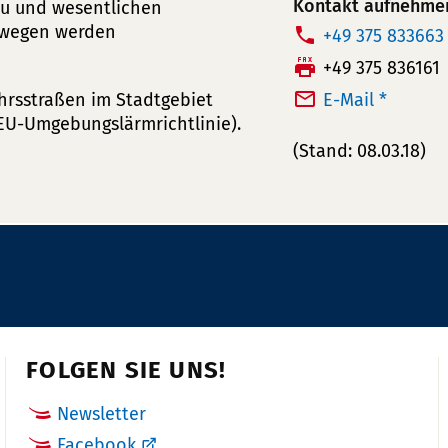
Kontakt aufnehme
au und wesentlichen
swegen werden
T
+49 375 833663
e
F
+49 375 836161
l
a
hrsstraßen im Stadtgebiet
E-Mail *
e
x:
EU-Umgebungslärmrichtlinie).
f
(Stand: 08.03.18)
o
n
n
u
m
m
e
r:
FOLGEN SIE UNS!
Newsletter
Facebook