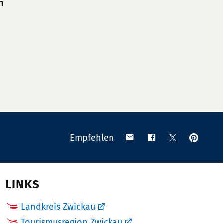
n
Anpinn
Teilen
Teilen
Teilen
Empfehlen
auf
via
auf
auf
Pinteres
Email
Facebook
X
(Twitter)
LINKS
Landkreis Zwickau
Tourismusregion Zwickau