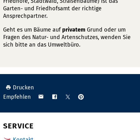
Friedhöfe, Stadtwald, Straßenbäume) ist das
Garten- und Friedhofsamt der richtige
Ansprechpartner.
Geht es um Bäume auf
privatem
Grund oder um
Fragen des Natur- und Artenschutzes, wenden Sie
sich bitte an das Umweltbüro.
Drucken
Anpinnen
Teilen
Teilen
Teilen
Empfehlen
auf
via
auf
auf
Pinterest
Email
Facebook
X
(Twitter)
SERVICE
Kontakt