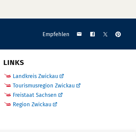
Anpinn
Teilen
Teilen
Teilen
Empfehlen
auf
via
auf
auf
Pinteres
Email
Facebook
X
(Twitter)
LINKS
Landkreis Zwickau
Tourismusregion Zwickau
Freistaat Sachsen
Region Zwickau