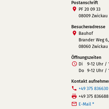
Postanschrift
PF 20 09 33
08009 Zwickau
Besucheradresse
Bauhof
Brander Weg 6,
08060 Zwickau
Öffnungszeiten
Di
9-12 Uhr / 
Do
9-12 Uhr / 
Kontakt aufnehme
T
+49 375 836630
e
F
+49 375 836688
l
a
E-Mail *
e