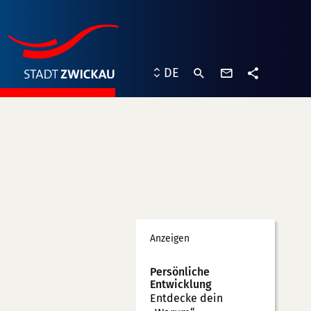
Kontaktformu
DE
Teilen
Werbung
Anzeigen
n
Persönliche
Entwicklung
Entdecke dein