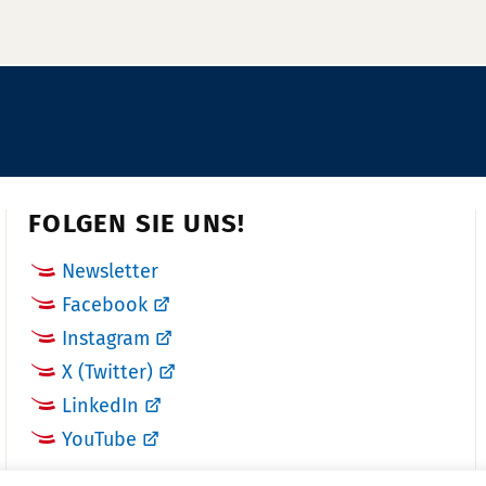
x:
f
o
n
n
u
m
m
FOLGEN SIE UNS!
e
r:
Newsletter
Facebook
Instagram
X (Twitter)
LinkedIn
YouTube