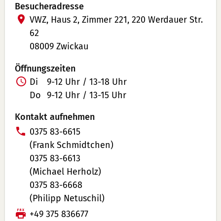
Besucheradresse
VWZ, Haus 2, Zimmer 221, 220 Werdauer Str.
62
08009 Zwickau
Öffnungszeiten
Di
9-12 Uhr / 13-18 Uhr
Do
9-12 Uhr / 13-15 Uhr
Kontakt aufnehmen
T
0375 83-6615
e
(Frank Schmidtchen)
l
0375 83-6613
e
(Michael Herholz)
f
0375 83-6668
o
(Philipp Netuschil)
n
F
+49 375 836677