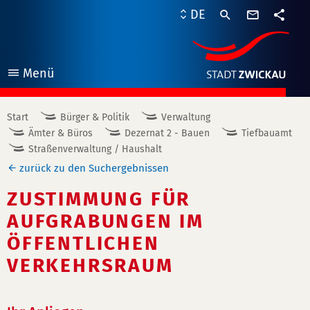
Kontaktf
DE
Teile
Menü
öffnen
Start
Bürger & Politik
Verwaltung
Ämter & Büros
Dezernat 2 - Bauen
Tiefbauamt
Straßenverwaltung / Haushalt
zurück zu den Suchergebnissen
ZUSTIMMUNG FÜR
AUFGRABUNGEN IM
ÖFFENTLICHEN
VERKEHRSRAUM