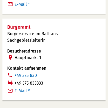
n
a
E-Mail *
u
x:
m
m
Bürgeramt
e
Bürgerservice im Rathaus
r:
Sachgebietsleiterin
Besucheradresse
Hauptmarkt 1
Kontakt aufnehmen
T
+49 375 830
e
F
+49 375 833333
l
a
E-Mail *
e
x:
f
o