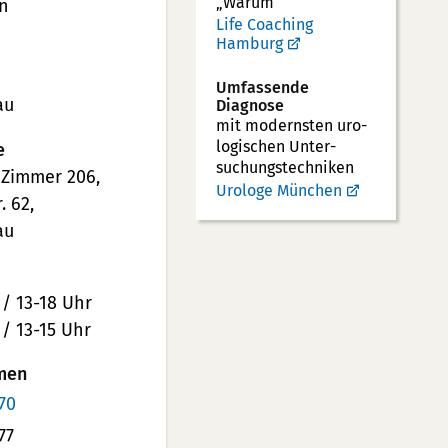
„Warum“
n
Life Coaching
Hamburg
Umfassende
au
Diagnose
mit modernsten uro­
logischen Unter­
e
suchungs­techniken
 Zimmer 206,
Urologe München
. 62,
au
 / 13-18 Uhr
 / 13-15 Uhr
men
70
77