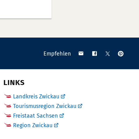
Anpinn
Teilen
Teilen
Teilen
Empfehlen
auf
via
auf
auf
Pinteres
Email
Facebook
X
(Twitter)
LINKS
Landkreis Zwickau
Tourismusregion Zwickau
Freistaat Sachsen
Region Zwickau