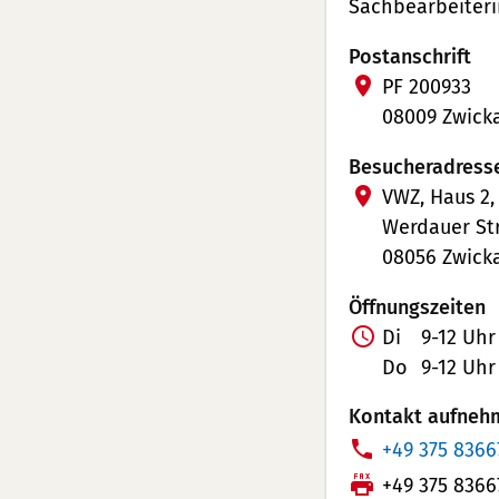
Sachbearbeiteri
Postanschrift
PF 200933
08009 Zwick
Besucheradress
VWZ, Haus 2,
Werdauer Str
08056 Zwick
Öffnungszeiten
Di
9-12 Uhr
Do
9-12 Uhr
Kontakt aufneh
T
+49 375 8366
e
F
+49 375 8366