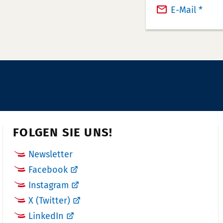
l
a
E-Mail *
e
x:
f
o
n
n
u
m
m
e
FOLGEN SIE UNS!
r:
Newsletter
Facebook
Instagram
X (Twitter)
LinkedIn